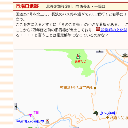
市場口遺跡
北設楽郡設楽町川向西長沢・一場口
国道257号を北上し、長沢のバス停を過ぎて200m程行くと右手に
立つ。
ここを左に入るとすぐに 「きのこ直売」 の小さな看板がある。 
ここから2万年ほど前の旧石器が出土しており、
設楽町の文化財
る・・・・と言うことは指定解除になっているのかな？