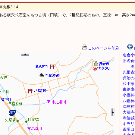
根3-14
ある横穴式石室をもつ古墳（円墳）で、7世紀初期のもの。直径11m、高さ2
このページを印刷