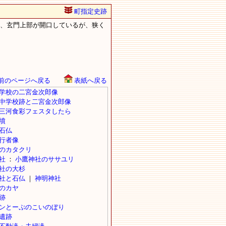
町指定史跡
m、玄門上部が開口しているが、狭く
前のページへ戻る
表紙へ戻る