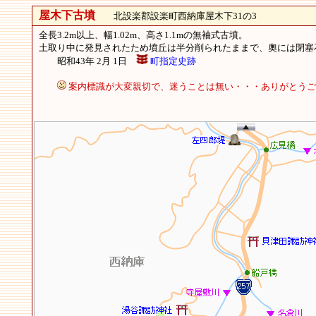
屋木下古墳
北設楽郡設楽町西納庫屋木下31の3
全長3.2m以上、幅1.02m、高さ1.1mの無袖式古墳。
土取り中に発見されたため墳丘は半分削られたままで、奧には閉塞
昭和43年 2月 1日
町指定史跡
案内標識が大変親切で、迷うことは無い・・・ありがとうご