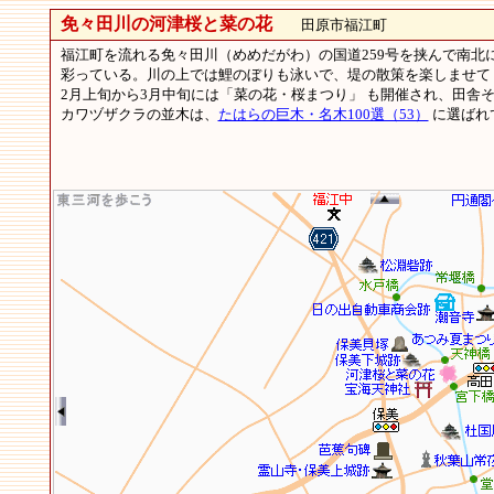
免々田川の河津桜と菜の花
田原市福江町
福江町を流れる免々田川（めめだがわ）の国道259号を挟んで南北
彩っている。川の上では鯉のぼりも泳いで、堤の散策を楽しませ
2月上旬から3月中旬には「菜の花・桜まつり」 も開催され、田舎
カワヅザクラの並木は、
たはらの巨木・名木100選（53）
に選ばれ