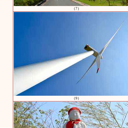
（7）
（9）