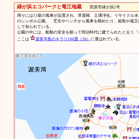
緑が浜エコパークと竜江地蔵
田原市緑が浜2号
周りには13基の風車が設置され、草屋根、土壌浄化、リサイクル
のシンボル公園。 芝生やベンチから風車を眺めたり、姫島や蔵王
して知られている。
公園の中には、船舶の安全を願って明治時代に建てられたと云う「
ここは
渥美半島のキラリ100選（28）
に選ばれている。