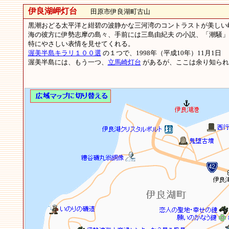
伊良湖岬灯台
田原市伊良湖町古山
黒潮おどる太平洋と紺碧の波静かな三河湾のコントラストが美しい
海の彼方に伊勢志摩の島々、手前には三島由紀夫 の小説、「潮騒
特にやさしい表情を見せてくれる。
渥美半島キラリ１００選
の１つで、1998年（平成10年）11月1日 
渥美半島には、もう一つ、
立馬崎灯台
があるが、ここは余り知られ