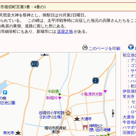
堀切町宮裏3番・4番の1
天照皇大神を祭神とし、例祭日は10月第2日曜日。
てられている。 この碑は、太平洋戦争時に出征した地元の兵隊さんたちをここ
の鳥居の東側、道路に面した所にある。
橋市細谷町にもあり、新城市には
送迎之地
がある。
このページを印刷