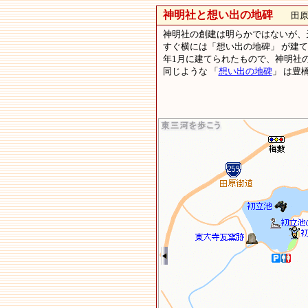
神明社と想い出の地碑
田原市
神明社の創建は明らかではないが、
すぐ横には「想い出の地碑」 が建
年1月に建てられたもので、神明社
同じような 「
想い出の地碑
」 は豊