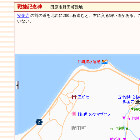
戦捷記念碑
田原市野田町髭地
安楽寺
の前の道を北西に200m程進むと、右に入る細い道がある
いない。