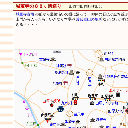
城宝寺の８８ヶ所巡り
田原市田原町稗田50
城宝寺古墳
の前から道路沿いの塀に沿って、88体の石仏が立ち並
山門から入ったら、いきなり本堂や
渡辺崋山の墓所
などに行かずに
きる・・・・