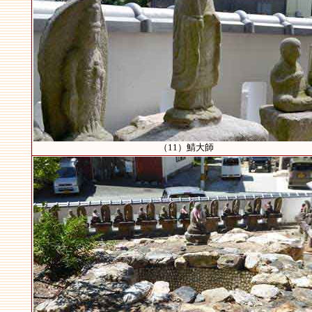
（11）鯖大師