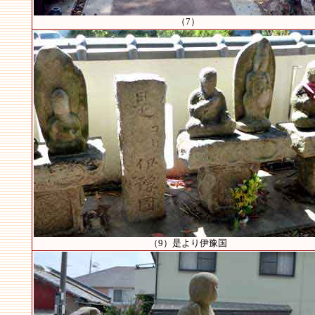
（7）
（9）是より伊豫国