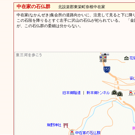
中在家の石仏群
北設楽郡東栄町奈根中在家
中在家(なかんぜき)集会所の道路向かいに、注意して見ると下に降
この石段を降りるとすぐ左手に沢山の石仏が祀られている。 「金毘
が、この石仏群の委細は分からない。