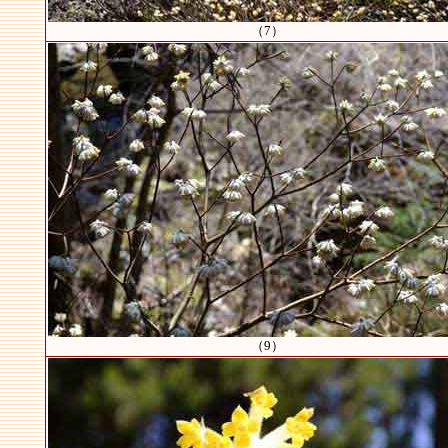
（7）
（9）