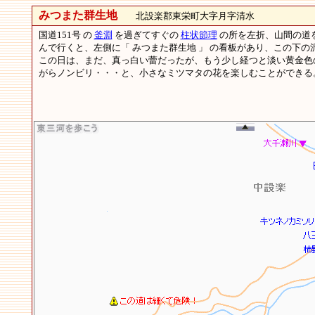
みつまた群生地
北設楽郡東栄町大字月字清水
国道151号 の
釜淵
を過ぎてすぐの
柱状節理
の所を左折、山間の道
んで行くと、左側に「 みつまた群生地 」 の看板があり、この下
この日は、まだ、真っ白い蕾だったが、もう少し経つと淡い黄金色
がらノンビリ・・・と、小さなミツマタの花を楽しむことができる