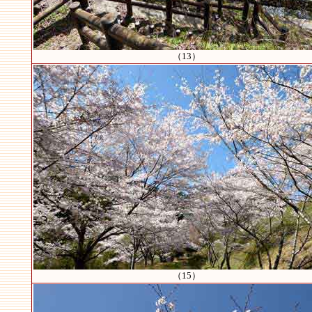
（13）
（15）