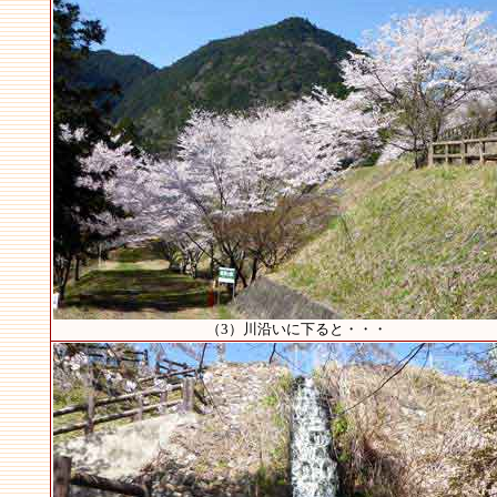
（3）川沿いに下ると・・・