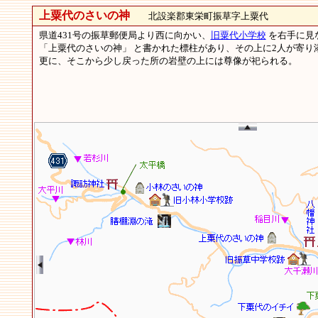
上粟代のさいの神
北設楽郡東栄町振草字上粟代
県道431号の振草郵便局より西に向かい、
旧粟代小学校
を右手に見
「上粟代のさいの神」 と書かれた標柱があり、その上に2人が寄り
更に、そこから少し戻った所の岩壁の上には尊像が祀られる。