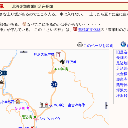
像
北設楽郡東栄町足込長畑
小さな上り坂があるのでここを入る。 車は入れない。 上ったら直ぐに左に曲
次郎像がある。
なぜここにあるのかは分からない・・・・・
」が佇んでいる。 この 「さいの神」 は、
県指定文化財
の「東栄町のさ
このページを印刷