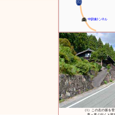
（1）この左の坂を
真っ直ぐ行くと民