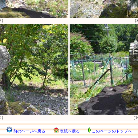
7）
（
9）
（1
前のページへ戻る
表紙へ戻る
このページのトップへ