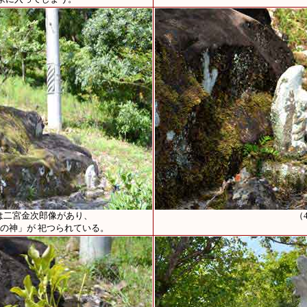
は二宮金次郎像があり、
（
の神」が 祀つられている。