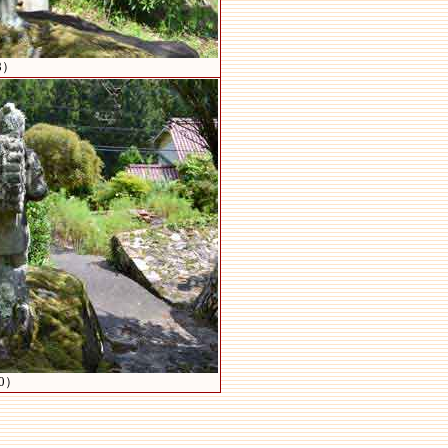
8）
0）