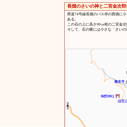
長畑のさいの神と二宮金次郎
県道74号線長畑のバス停の西側に
ある。
この石の上に高さ90㎝程の二宮金
そして、石の横には小さな「さいの神