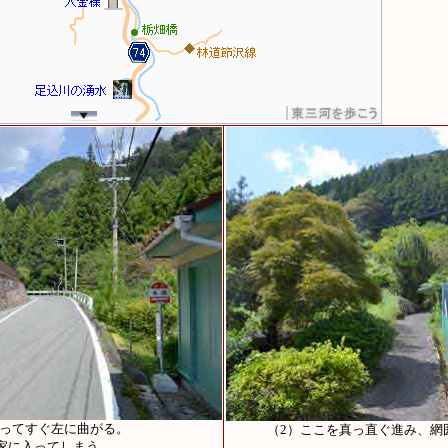
登ってすぐ左に曲がる。
（2）ここを真っ直ぐ進み、網
家に入ってしまう。