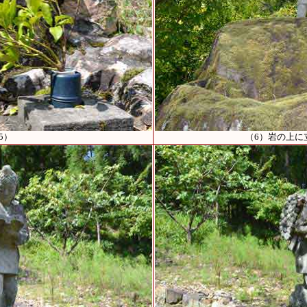
5）
（6）岩の上に