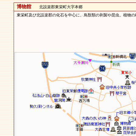
博物館
北設楽郡東栄町大字本郷
東栄町及び北設楽郡の化石を中心に、鳥獣類の剥製や昆虫、植物の標