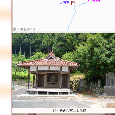
（1）あみだ堂と石仏群