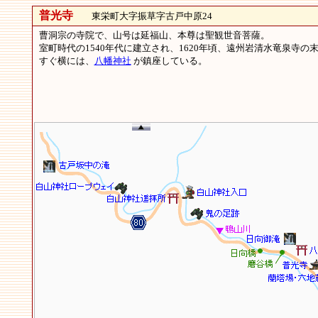
普光寺
東栄町大字振草字古戸中原24
曹洞宗の寺院で、山号は延福山、本尊は聖観世音菩薩。
室町時代の1540年代に建立され、1620年頃、遠州岩清水竜泉寺
すぐ横には、
八幡神社
が鎮座している。