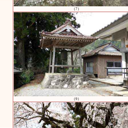
（7）
（9）