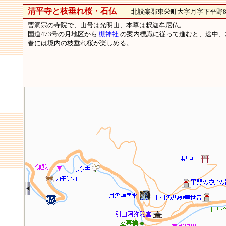
清平寺と枝垂れ桜・石仏
北設楽郡東栄町大字月字下平野
曹洞宗の寺院で、山号は光明山、本尊は釈迦牟尼仏。
国道473号の月地区から
槻神社
の案内標識に従って進むと、途中、
春には境内の枝垂れ桜が楽しめる。