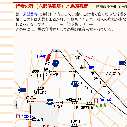
行者の碑（六部供養塔）と馬頭観音
豊橋市小松町字南郷
昔、
東観音寺
に参詣しようとして、途中この地で亡くなった行者を弔
後、この村は天災もまぬがれ、作物もよくとれ、村人の病気が少な
しるべとなってきた。 ― 説明板より ―
碑の横には、馬の守護神としての馬頭観音も祀られている。