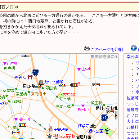
西ノ口39
公園の間から北西に延びる一方通行の道がある。 ここを一方通行と逆方向
。祠の前には「 西口地蔵尊」と書かれた石柱がある。
を抱きかかえた子安地蔵が祀られている。
に車を停めて逆方向に歩いた方が早い・・・
このページを印刷