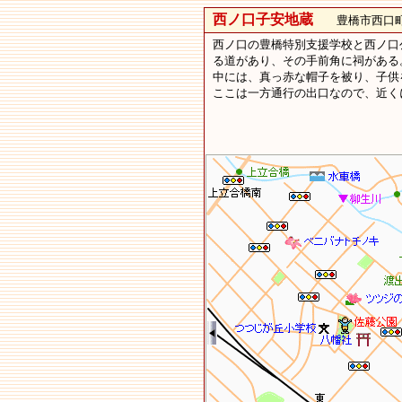
西ノ口子安地蔵
豊橋市西口町
西ノ口の豊橋特別支援学校と西ノ口
る道があり、その手前角に祠がある
中には、真っ赤な帽子を被り、子供
ここは一方通行の出口なので、近く