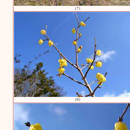
（7）
（9）