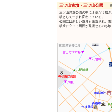
三ツ山古墳・三ツ山公園
豊橋
三ツ山児童公園の中に１基だけ残され
墳として生まれ変わっている。
公園には新しい遊具も設置され、古
墳丘に立って周囲が見渡せるのも珍