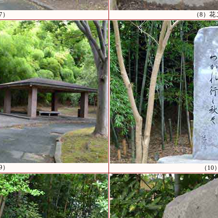
7）
（8）花
9）
（10