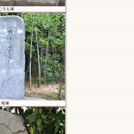
ごろも塚
）蛤塚