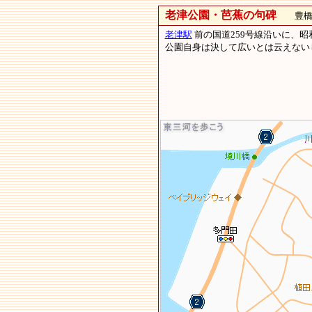
老津公園・芭蕉の句碑
豊橋市
老津駅
前の国道259号線沿いに、昭
公園自身は決して広いとは云えない