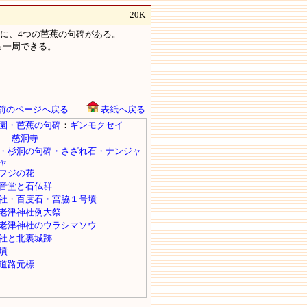
20K
うに、4つの芭蕉の句碑がある。
ら一周できる。
前のページへ戻る
表紙へ戻る