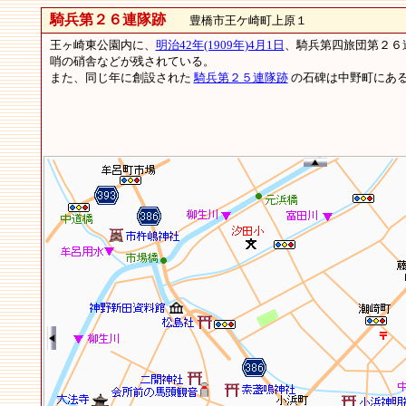
騎兵第２６連隊跡
豊橋市王ケ崎町上原１
王ヶ崎東公園内に、
明治42年(1909年)4月1日
、騎兵第四旅団第２６
哨の硝舎などが残されている。
また、同じ年に創設された
騎兵第２５連隊跡
の石碑は中野町にあ