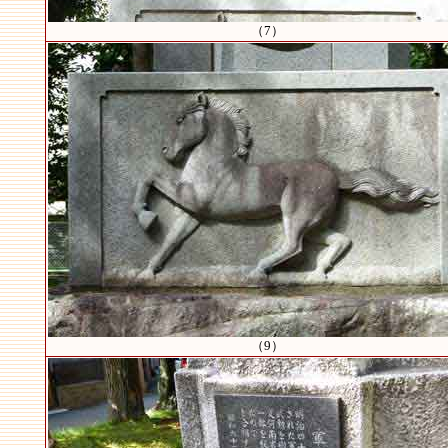
（7）
（9）