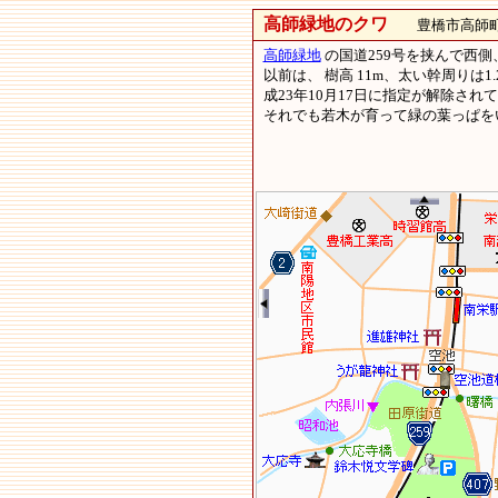
高師緑地のクワ
豊橋市高師町北
高師緑地
の国道259号を挟んで西
以前は、 樹高 11m、太い幹周りは1.
成23年10月17日に指定が解除され
それでも若木が育って緑の葉っぱを