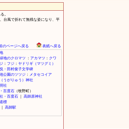
にある。
、台風で折れて無残な姿になり、平
前のページへ戻る
表紙へ戻る