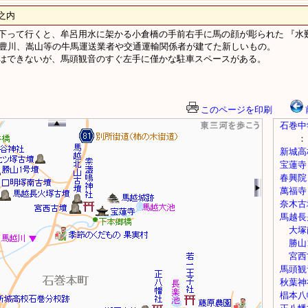
之内
下って行くと、牟呂用水に架かる小倉橋の手前右手に馬の顔が彫られた 『水
、豊川、嵩山等の牛馬運送業者や交通運輸関係者が建てた新しいもの。
はできないが、馬頭観音のすぐ左手に僅かな駐車スペースがある。
このページを印刷