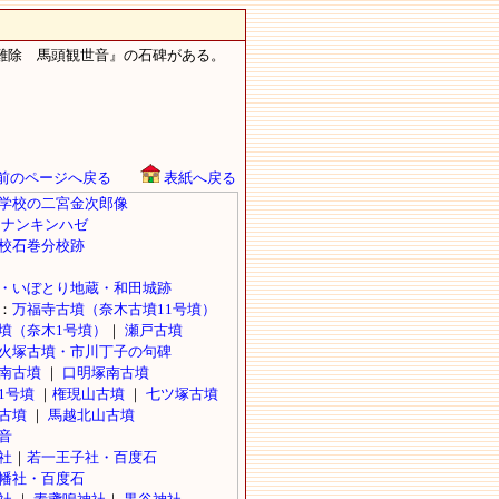
難除 馬頭観世音』の石碑がある。
前のページへ戻る
表紙へ戻る