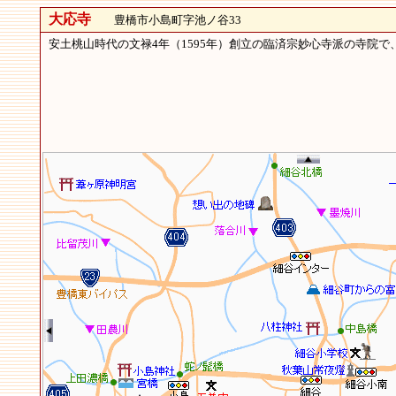
大応寺
豊橋市小島町字池ノ谷33
安土桃山時代の文禄4年（1595年）創立の臨済宗妙心寺派の寺院