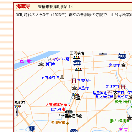
海蔵寺
豊橋市長瀬町郷西14
室町時代の大永3年（1523年）創立の曹洞宗の寺院で、山号は松