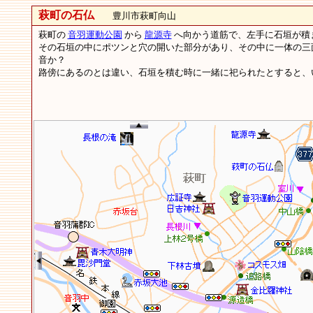
萩町の石仏
豊川市萩町向山
萩町の
音羽運動公園
から
龍源寺
へ向かう道筋で、左手に石垣が
その石垣の中にポツンと穴の開いた部分があり、その中に一体の三
音か？
路傍にあるのとは違い、石垣を積む時に一緒に祀られたとすると、