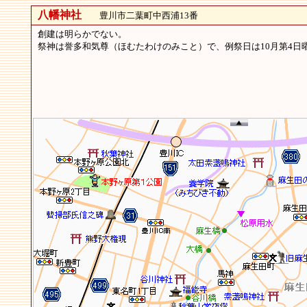
八幡神社
豊川市二葉町中西浦13番
創建は明らかでない。
祭神は誉多和気尊（ほむたわけのみこと）で、例祭日は10月第4日