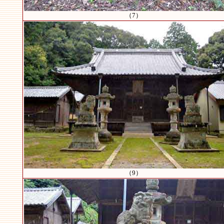
（7）
（9）