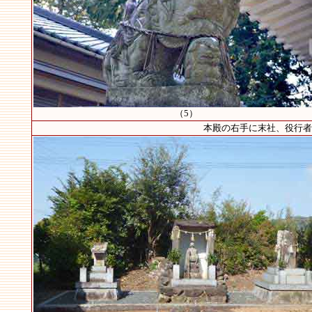
（5）
本殿の右手に末社、役行者、庚