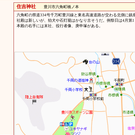
住吉神社
豊川市六角町橋ノ本
六角町の県道334号千万町豊川線と東名高速道路が交わる北側に鎮
社殿は新しいが、狛犬や石灯籠はかなり古そうだ。例祭日は4月第1
本殿の右手には末社、役行者像、庚申塚がある。