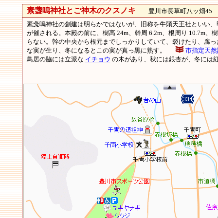
素盞嗚神社とご神木のクスノキ
豊川市長草町八ッ畑45
素戔嗚神社の創建は明らかではないが、旧称を牛頭天王社といい、明
が催される。本殿の前に、樹高 24m、幹周 6.2m、根周り 10.7
らない。幹の中央から根元までしっかりしていて、裂けたり、腐っ
な実が生り、冬になるとこの実が真っ黒に熟す。
市指定天然
鳥居の脇には立派な
イチョウ
の木があり、秋には銀杏が、冬には