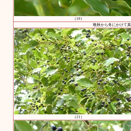
（19）
晩秋から冬にかけて真っ黒
（21）