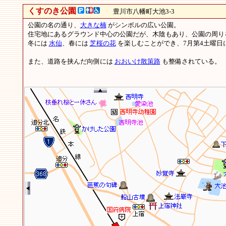
くすのき公園
豊川市八幡町大池3-3
公園の名の通り、
大きな楠
がシンボルの広い公園。
住宅地にあるグラウンド中心の公園だが、木陰もあり、公園の周り
冬には
水仙
、春には
芝桜の花
を楽しむことができ、7月第4土曜日
また、道路を挟んだ向側には
おおいけ散策路
も整備されている。