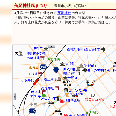
菟足神社風まつり
豊川市小坂井町宮脇2-1
4月第2土･日曜日に催される
菟足神社
の例大祭。
「花が咲いたら菟足の祭り、山車に笠鉾、稚児の舞･･･」 と唄わ
火、打ち上げ花火が夜空を彩り、神庭では手筒・大筒が始まる。