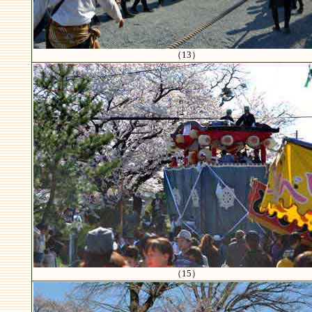
（13）
（15）