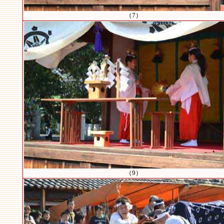
（7）
（9）