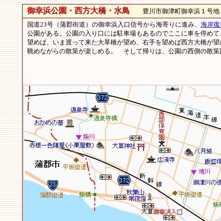
御幸浜公園・西方大橋・水鳥
豊川市御津町御幸浜１号地
国道23号（蒲郡街道）の御幸浜入口信号から海寄りに進み、
海岸復
公園がある。公園の入り口には駐車場もあるのでここに車を停めて
望めば、いま渡って来た大草橋が望め、右手を望めば西方大橋が望
眺めながらの散策が楽しめる。 そして帰りは、公園の西側の散策