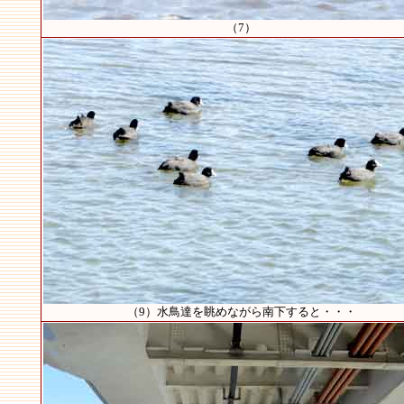
（7）
（9）水鳥達を眺めながら南下すると・・・