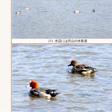
（5）水辺には沢山の水鳥達