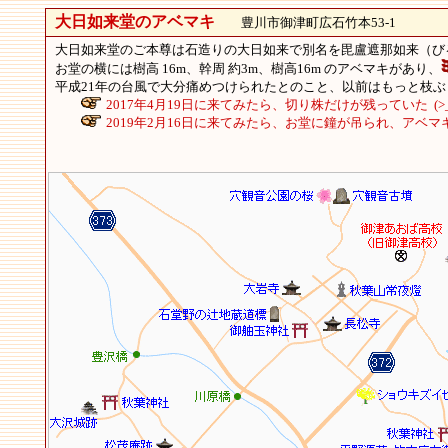
大日如来堂のアベマキ
豊川市御津町広石竹本53-1
大日如来堂のご本尊は石造りの大日如来で別名を毘盧遮那如来（
お堂の横には樹高 16m、幹周 約3m、樹高16m のアベマキがあり、
平成21年の台風で大分痛めつけられたとのこと、以前はもっと枝
2017年4月19日に来てみたら、切り株だけが残っていた (>_
2019年2月16日に来てみたら、お堂に鐘が吊られ、アベマキ