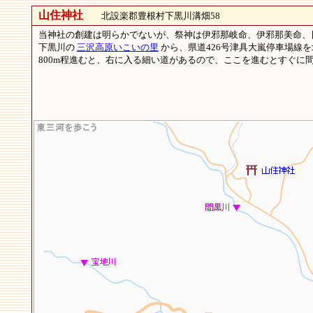
山住神社
北設楽郡豊根村下黒川溝畑58
当神社の創建は明らかでないが、祭神は伊邪那岐命、伊邪那美命、日
下黒川の
三沢高原いこいの里
から、県道426号津具大嵐停車場線
800m程進むと、右に入る細い道があるので、ここを進むとすぐに