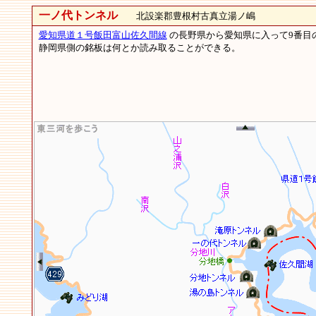
一ノ代トンネル
北設楽郡豊根村古真立湯ノ嶋
愛知県道１号飯田富山佐久間線
の長野県から愛知県に入って9番目のト
静岡県側の銘板は何とか読み取ることができる。