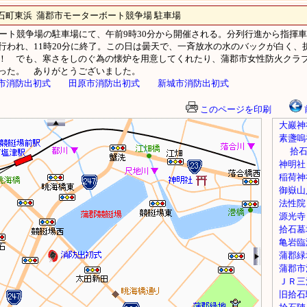
東浜 蒲郡市モーターボート競争場 駐車場
ボート競争場の駐車場にて、午前9時30分から開催される。分列行進から指揮
行われ、11時20分に終了。この日は曇天で、一斉放水の水のバックが白く、
！ でも、寒さをしのぐ為の懐炉を用意してくれたり、蒲郡市女性防火クラ
った。 ありがとうございました。
市消防出初式
田原市消防出初式
新城市消防出初式
このページを印刷