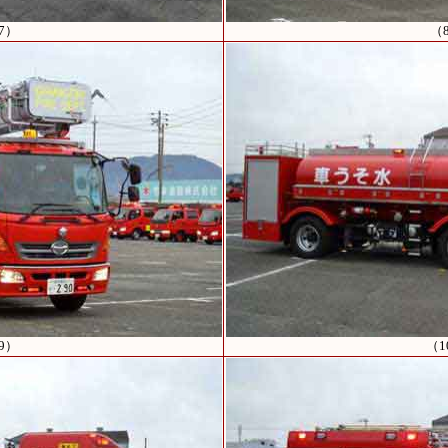
7）
（
9）
（1