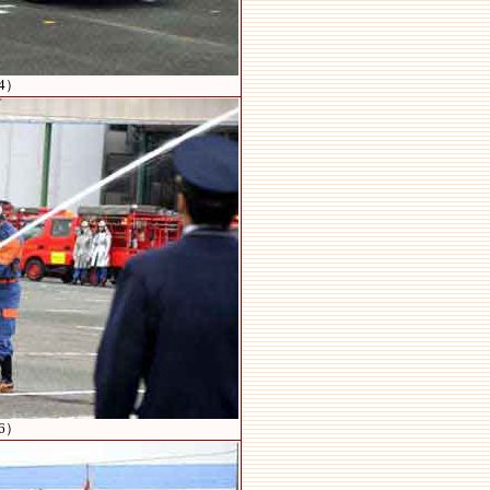
4）
6）