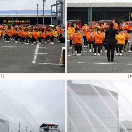
17）
（1