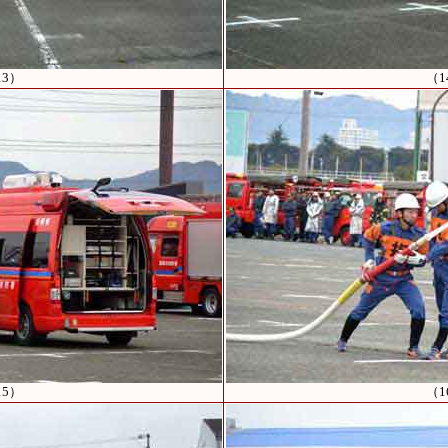
13）
（1
15）
（1