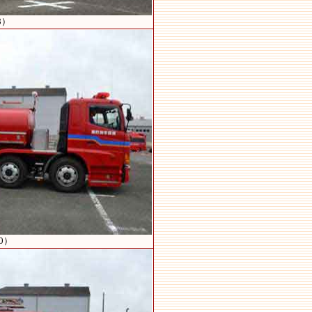
8）
0）