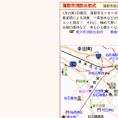
蒲郡市消防出初式
蒲郡市拾石町
1月の第2日曜日、蒲郡市モーター
奏楽団による演奏、一斉放水などが
ョッと残念！ それに、極めて寒い
み物の接待など、体も心も暖かくな
豊川市消防出初式
豊橋