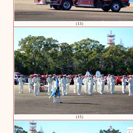
（13）
（15）