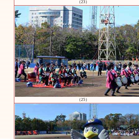
（23）
（25）