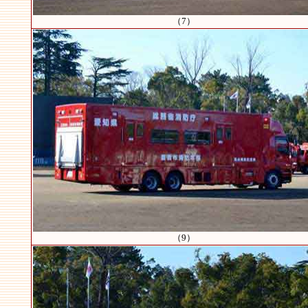
（7）
（9）