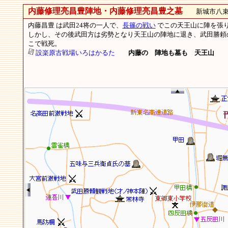
内藤修理亮昌豊陣地・内藤修理亮昌豊之墓
新城市八束
内藤昌豊 は武田24将の一人で、
長篠の戦い
でこの天王山に陣を張り、
しかし、その後武田方は劣勢となり天王山の陣地に退き、武田勝頼
こで戦死。
設楽原古戦場いろはかるた
内藤の 陣地も墓も 天王山