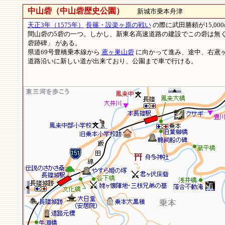
中山砦（中山砦歴史公園）
新城市乗本舟津
天正3年（1575年）
長篠・設楽ヶ原の戦い
の際に武田勝頼が15,0
間山砦の5砦の一つ。しかし、新東名高速道路の建設でこの砦は無く
砦跡碑」 がある。
県道69号豊橋乗本線から
鳶ヶ巣山砦
に向かって進み、途中、右鳶
道路沿いに新しい道が出来ており、公園まで車で行ける。