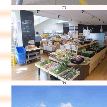
（7）
（9）