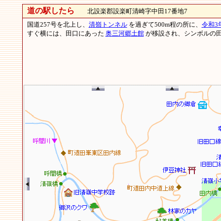
道の駅したら
北設楽郡設楽町清崎字中田17番地7
国道257号を北上し、
清嶺トンネル
を過ぎて500m程の所に、
令和3
すぐ横には、田口にあった
奥三河郷土館
が移設され、シンボルの