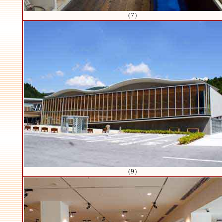
（7）
（9）