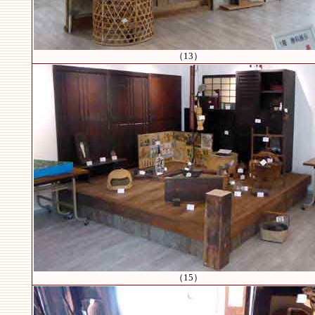
（13）
（15）