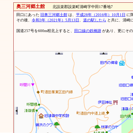
奥三河郷土館
北設楽郡設楽町清崎字中田17番地7
田口にあった
旧奥三河郷土館
は、
平成28年（2016年）10月1日
に
その後、
令和3年（2021年）5月13日
、
道の駅したら
と共に、清崎
国道257号を600m程北上すると、
田口線の鉄橋跡
があり、更にその