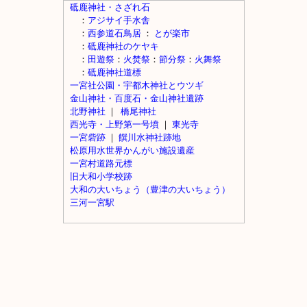
砥鹿神社・さざれ石
：
アジサイ手水舎
：
西参道石鳥居
：
とが楽市
：
砥鹿神社のケヤキ
：
田遊祭
：
火焚祭
：
節分祭
：
火舞祭
：
砥鹿神社道標
一宮社公園・宇都木神社とウツギ
金山神社・百度石・金山神社遺跡
北野神社
｜
橋尾神社
西光寺・上野第一号墳
｜
東光寺
一宮砦跡
｜
饌川水神社跡地
松原用水世界かんがい施設遺産
一宮村道路元標
旧大和小学校跡
大和の大いちょう（豊津の大いちょう）
三河一宮駅