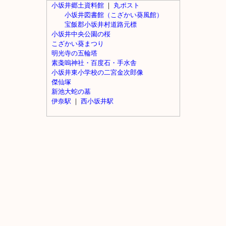
小坂井郷土資料館
｜
丸ポスト
小坂井図書館（こざかい葵風館）
宝飯郡小坂井村道路元標
小坂井中央公園の桜
こざかい葵まつり
明光寺の五輪塔
素戔嗚神社・百度石・手水舎
小坂井東小学校の二宮金次郎像
傑仙塚
新池大蛇の墓
伊奈駅
｜
西小坂井駅