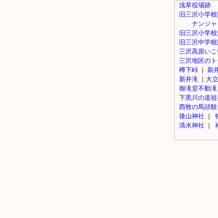
浅草役場跡
旧三沢小学校
ナンジャ
旧三沢小学校
旧三沢中学校
三沢高原いこ
三沢地区のト
樽下峠
｜
新
新井滝
｜
大
御滝堂不動滝
下黒川の道祖
西牧の馬頭観
後山神社
｜
清水神社
｜