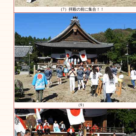
（7）拝殿の前に集合！！
（9）