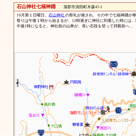
石山神社七福神踊
蒲郡市清田町木森45-1
10月第１日曜日、
石山神社
の祭礼が催され、その中で七福神踊が
祭りは午後１時から始まるが、12時過ぎに神社に到着した時には
午後1時になると、神社前の山車が、長い石段を登って拝殿前へ