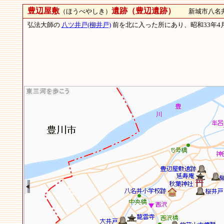
豊辺屋敷
遺跡（豊辺遺跡）
（ほうべやしき）
新城市八名井
弘法大師の
八ツ井戸(柳井戸)
前を北に入った所にあり、昭和33年4